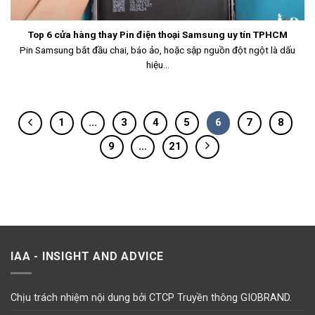
Top 6 cửa hàng thay Pin điện thoại Samsung uy tín TPHCM
Pin Samsung bắt đầu chai, báo ảo, hoặc sập nguồn đột ngột là dấu
hiệu...
1
…
3
4
5
6
7
8
9
…
21
IAA - INSIGHT AND ADVICE
Chịu trách nhiệm nội dung bởi CTCP Truyền thông GIOBRAND.