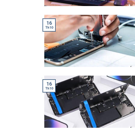
16
Th10
16
Th10