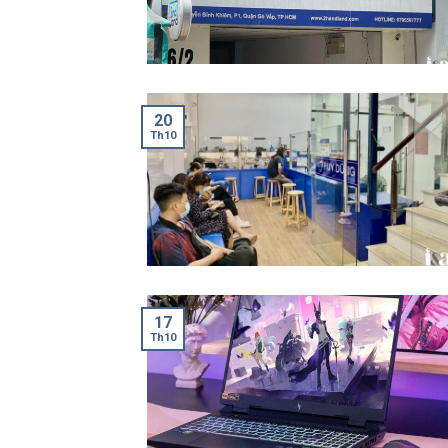
20
Th10
17
Th10