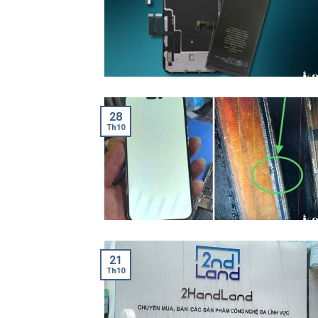
28
Th10
21
Th10