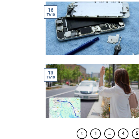
16
Th10
13
Th10
1
…
4
5