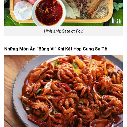
Hình ảnh: Sate ớt Fovi
Những Món Ăn “Bùng Vị” Khi Kết Hợp Cùng Sa Tế