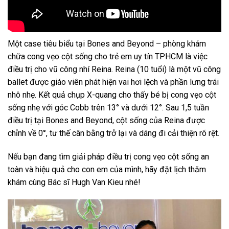
Một case tiêu biểu tại Bones and Beyond – phòng khám
chữa cong vẹo cột sống cho trẻ em uy tín TPHCM là việc
điều trị cho vũ công nhí Reina. Reina (10 tuổi) là một vũ công
ballet được giáo viên phát hiện vai hơi lệch và phần lưng trái
nhô nhẹ. Kết quả chụp X-quang cho thấy bé bị cong vẹo cột
sống nhẹ với góc Cobb trên 13° và dưới 12°. Sau 1,5 tuần
điều trị tại Bones and Beyond, cột sống của Reina được
chỉnh về 0°, tư thế cân bằng trở lại và dáng đi cải thiện rõ rệt.
Nếu bạn đang tìm giải pháp điều trị cong vẹo cột sống an
toàn và hiệu quả cho con em của mình, hãy đặt lịch thăm
khám cùng Bác sĩ Hugh Van Kieu nhé!