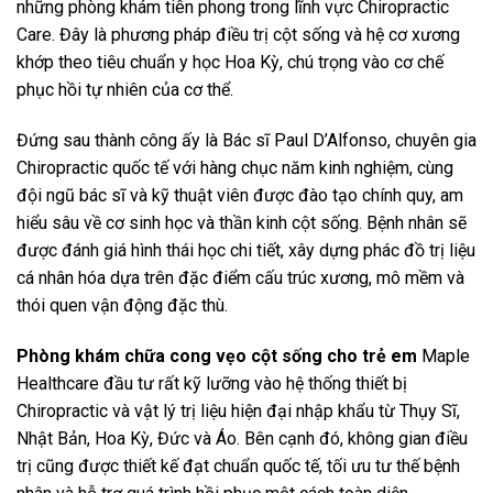
những phòng khám tiên phong trong lĩnh vực Chiropractic
Care. Đây là phương pháp điều trị cột sống và hệ cơ xương
khớp theo tiêu chuẩn y học Hoa Kỳ, chú trọng vào cơ chế
phục hồi tự nhiên của cơ thể.
Đứng sau thành công ấy là Bác sĩ Paul D’Alfonso, chuyên gia
Chiropractic quốc tế với hàng chục năm kinh nghiệm, cùng
đội ngũ bác sĩ và kỹ thuật viên được đào tạo chính quy, am
hiểu sâu về cơ sinh học và thần kinh cột sống. Bệnh nhân sẽ
được đánh giá hình thái học chi tiết, xây dựng phác đồ trị liệu
cá nhân hóa dựa trên đặc điểm cấu trúc xương, mô mềm và
thói quen vận động đặc thù.
Phòng khám chữa cong vẹo cột sống cho trẻ em
Maple
Healthcare đầu tư rất kỹ lưỡng vào hệ thống thiết bị
Chiropractic và vật lý trị liệu hiện đại nhập khẩu từ Thụy Sĩ,
Nhật Bản, Hoa Kỳ, Đức và Áo. Bên cạnh đó, không gian điều
trị cũng được thiết kế đạt chuẩn quốc tế, tối ưu tư thế bệnh