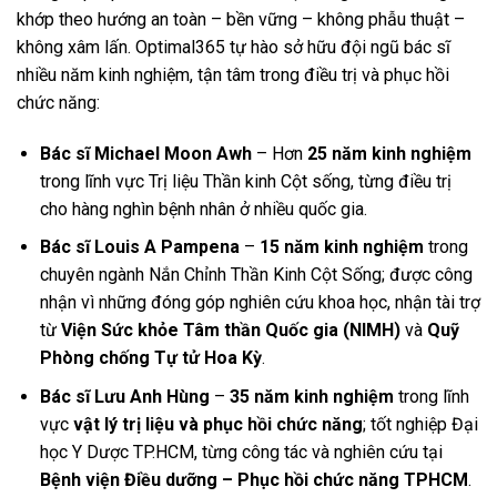
khớp theo hướng an toàn – bền vững – không phẫu thuật –
không xâm lấn. Optimal365 tự hào sở hữu đội ngũ bác sĩ
nhiều năm kinh nghiệm, tận tâm trong điều trị và phục hồi
chức năng:
Bác sĩ Michael Moon Awh
– Hơn
25 năm kinh nghiệm
trong lĩnh vực Trị liệu Thần kinh Cột sống, từng điều trị
cho hàng nghìn bệnh nhân ở nhiều quốc gia.
Bác sĩ Louis A Pampena
–
15 năm kinh nghiệm
trong
chuyên ngành Nắn Chỉnh Thần Kinh Cột Sống; được công
nhận vì những đóng góp nghiên cứu khoa học, nhận tài trợ
từ
Viện Sức khỏe Tâm thần Quốc gia (NIMH)
và
Quỹ
Phòng chống Tự tử Hoa Kỳ
.
Bác sĩ Lưu Anh Hùng
–
35 năm kinh nghiệm
trong lĩnh
vực
vật lý trị liệu và phục hồi chức năng
; tốt nghiệp Đại
học Y Dược TP.HCM, từng công tác và nghiên cứu tại
Bệnh viện Điều dưỡng – Phục hồi chức năng TPHCM
.