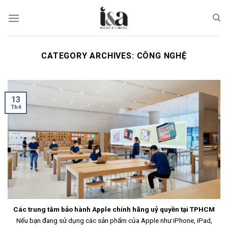
Skip
to
content
CATEGORY ARCHIVES:
CÔNG NGHỆ
13
Th4
Các trung tâm bảo hành Apple chính hãng uỷ quyền tại TPHCM
Nếu bạn đang sử dụng các sản phẩm của Apple như iPhone, iPad,