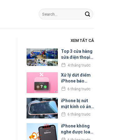
XEM TẤT CẢ
Top 3 cửa hàng
sửa điện thoại
iPhone uy tín tại
4 tháng trước
Bình Tân
Xử lý dứt điểm
iPhone báo
cuộc gọi bị hủy
6 tháng trước
liên tục
iPhone bị nứt
mặt kính có ảnh
hưởng đến cảm
6 tháng trước
ứng không?
iPhone không
nghe được loa
trong: Nguyên
6 tháng trước