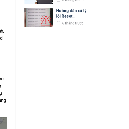
nhân và cách xử
lý
Hướng dẫn xử lý
lỗi Reset
Counter trên
6 tháng trước
iPhone cực đơn
h,
giản
ed
ực
ử
ụ
àng