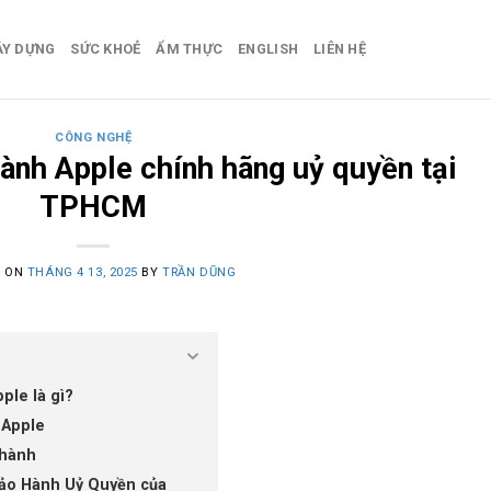
ÂY DỰNG
SỨC KHOẺ
ẨM THỰC
ENGLISH
LIÊN HỆ
CÔNG NGHỆ
ành Apple chính hãng uỷ quyền tại
TPHCM
D ON
THÁNG 4 13, 2025
BY
TRẦN DŨNG
ple là gì?
 Apple
 hành
Bảo Hành Uỷ Quyền của