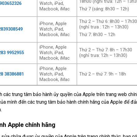
18h00 (nghỉ trưa: 12h – 13h3
903652326
Watch, iPad,
Macbook, iMac
Thứ 7 (sáng: 8h30 – 12h)
Thứ 2 – Thứ 6: 8h30 – 17h3
iPhone, Apple
(nghỉ trưa : 12h – 13h30)
2839308549
Watch, iPad,
Macbook, iMac
Thứ 7: 8h30 – 12h
iPhone, Apple
Thứ 2 – Thứ 7: 8h – 17h30
283 9952955
Watch, iPad,
(nghỉ trưa: 12h – 13h30)
Macbook, iMac
iPhone, Apple
28 38386881
Watch, iPad,
Thứ 2 – thứ 7: 9h – 18h
Macbook, iMac
ch các trung tâm bảo hành ủy quyền của Apple trên trang web chín
a mình đến các trung tâm bảo hành chính hãng của Apple để đ
.
nh Apple chính hãng
âm sửa chữa được ủy quyền của Apple trên trang chính thức, bạn c