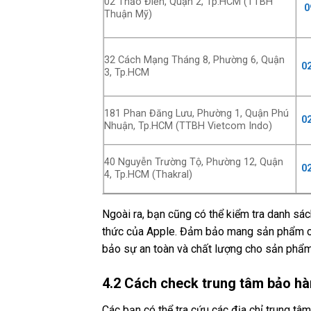
02 Thảo Điền, Quận 2, Tp.HCM (TTBH
0
Thuận Mỹ)
32 Cách Mạng Tháng 8, Phường 6, Quận
0
3, Tp.HCM
181 Phan Đăng Lưu, Phường 1, Quận Phú
0
Nhuận, Tp.HCM (TTBH Vietcom Indo)
40 Nguyễn Trường Tộ, Phường 12, Quận
0
4, Tp.HCM (Thakral)
Ngoài ra, bạn cũng có thể kiểm tra danh sá
thức của Apple. Đảm bảo mang sản phẩm củ
bảo sự an toàn và chất lượng cho sản phẩm
4.2 Cách check trung tâm bảo hà
Các bạn có thể tra cứu các địa chỉ trung t