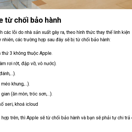
e từ chối bảo hành
các lỗi do nhà sản xuất gây ra, theo hình thức thay thế linh kiện
y nhiên, các trường hợp sau đây sẽ bị từ chối bảo hành:
ên thứ 3 không thuộc Apple.
àm rơi rớt, đập vỡ, vô nước).
 đánh,…).
, méo khung,…).
 gian (ăn mòn, tróc sơn,…).
ố seri, khoá icloud
ợp trên, thì Apple sẽ từ chối bảo hành và bạn sẽ phải tự chi trả