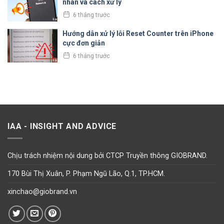
nhân và cách xử lý
6 tháng trước
Hướng dẫn xử lý lỗi Reset Counter trên iPhone
cực đơn giản
6 tháng trước
IAA - INSIGHT AND ADVICE
Chịu trách nhiệm nội dung bởi CTCP Truyền thông GIOBRAND.
170 Bùi Thị Xuân, P. Phạm Ngũ Lão, Q.1, TP.HCM.
xinchao@giobrand.vn