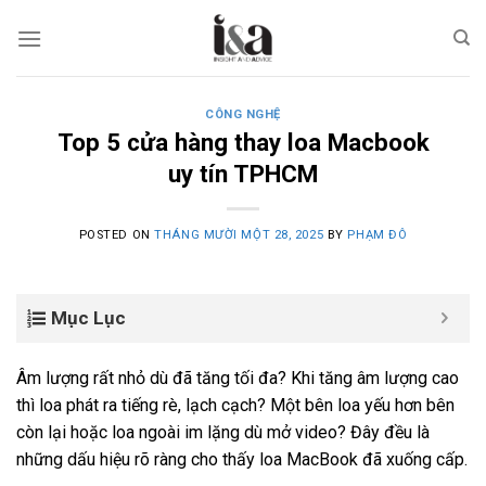
Skip
to
content
CÔNG NGHỆ
Top 5 cửa hàng thay loa Macbook
uy tín TPHCM
POSTED ON
THÁNG MƯỜI MỘT 28, 2025
BY
PHẠM ĐÔ
Mục Lục
Âm lượng rất nhỏ dù đã tăng tối đa? Khi tăng âm lượng cao
thì loa phát ra tiếng rè, lạch cạch? Một bên loa yếu hơn bên
còn lại hoặc loa ngoài im lặng dù mở video? Đây đều là
những dấu hiệu rõ ràng cho thấy loa MacBook đã xuống cấp.