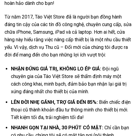
hoàn hảo dành cho bạn!
Từ năm 2017, Táo Việt Store đã là người bạn đồng hành
đáng tin cậy của các tín đồ công nghệ, chuyên cung cấp, sửa
chữa iPhone, Samsung, iPad và cả laptop. Hơn ai hết, cửa
hàng này hiểu rằng việc nâng cấp thiết bị là một nhu cầu thiết
yếu. Vì vậy, dịch vụ Thu cũ – Đổi mới của chúng tôi được ra
đời để mang đến cho bạn những lợi ích vượt trội:
NHẬN ĐÚNG GIÁ TRỊ, KHÔNG LO ÉP GIÁ:
Đội ngũ
chuyên gia của Táo Việt Store sẽ thẩm định máy một
cách công khai, minh bạch, đảm bảo bạn nhận lại giá trị
xứng đáng nhất cho thiết bị của mình.
LÊN ĐỜI NHẸ GÁNH, TRỢ GIÁ ĐẾN 85%:
Biến chiếc điện
thoại cũ thành khoản đầu tư thông minh cho thiết bị mới.
Tiết kiệm tối đa, trải nghiệm tối đa!
NHANH GỌN TẠI NHÀ, 30 PHÚT CÓ MẶT:
Chỉ cần bạn
có nhu cầu, chúng tôi sẽ có mặt tận nơi (nội thành