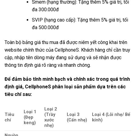
Smem (hạng thường): Tặng thêm 5% giá trị, tối
đa 300.000đ
SVIP (hạng cao cấp): Tặng thêm 5% giá trị, tối
đa 500.000đ
Toàn bộ bảng giá thu mua đã được niêm yết công khai trên
website chính thức của CellphoneS. Khách hàng chỉ cần truy
cập, nhập tên dòng máy đang sử dụng và sẽ nhận được
thông tin định giá rõ ràng và nhanh chóng.
Để đảm bảo tính minh bạch và chính xác trong quá trình
định giá, CellphoneS phân loại sản phẩm dựa trên các
tiêu chí sau:
Loại 2
Loại 1
Tiêu
(Trầy
Loại 3
Loại 4 (Lỗi nhẹ/ Bể
(Đẹp
chí
xước
(Cấn nhẹ)
kính)
keng)
nhẹ)
Nguồn