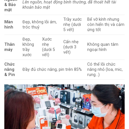
Lên nguồn, hoạt động bình thường, đã thoát hết tài
& Bảo
khoản bảo mật
mật
Trầy xước
Bể vỡ kính nhưng
Màn
Đẹp, không lỗi ám,
nhẹ (dưới
còn hiển thị và cảm
hình
tróc thuỷ
5 vết)
ứng tốt
Đẹp,
Xước
Cấn nhẹ
Thân
không
nhẹ
Không quan tâm
(dưới 3
máy
trầy
(dưới 5
ngoại hình
vết)
xước
vết)
Chức
Có thể lỗi chức
năng
Đầy đủ chức năng, pin trên 85%
năng nhỏ (loa, mic,
& Pin
rung…)