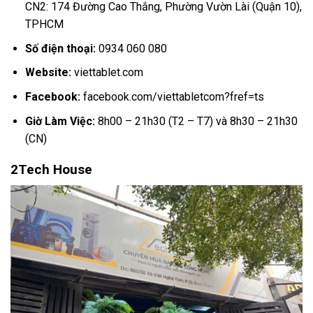
CN2: 174 Đường Cao Thắng, Phường Vườn Lài (Quận 10),
TPHCM
Số điện thoại:
0934 060 080
Website:
viettablet.com
Facebook:
facebook.com/viettabletcom?fref=ts
Giờ Làm Việc:
8h00 – 21h30 (T2 – T7) và 8h30 – 21h30
(CN)
2Tech House