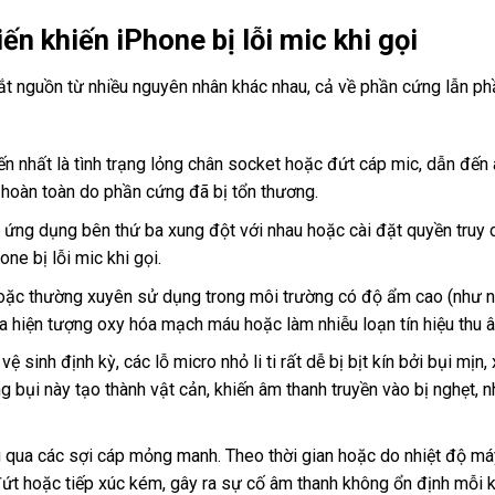
n khiến iPhone bị lỗi mic khi gọi
 bắt nguồn từ nhiều nguyên nhân khác nhau, cả về phần cứng lẫn p
biến nhất là tình trạng lỏng chân socket hoặc đứt cáp mic, dẫn đến
g hoàn toàn do phần cứng đã bị tổn thương.
 ứng dụng bên thứ ba xung đột với nhau hoặc cài đặt quyền truy 
one bị lỗi mic khi gọi.
hoặc thường xuyên sử dụng trong môi trường có độ ẩm cao (như 
 ra hiện tượng oxy hóa mạch máu hoặc làm nhiễu loạn tín hiệu thu 
sinh định kỳ, các lỗ micro nhỏ li ti rất dễ bị bịt kín bởi bụi mịn,
g bụi này tạo thành vật cản, khiến âm thanh truyền vào bị nghẹt, 
 qua các sợi cáp mỏng manh. Theo thời gian hoặc do nhiệt độ má
 đứt hoặc tiếp xúc kém, gây ra sự cố âm thanh không ổn định mỗi k