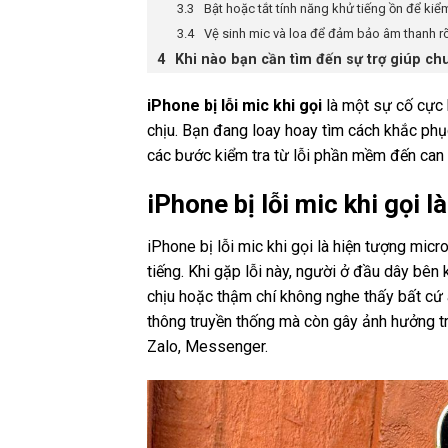
Bật hoặc tắt tính năng khử tiếng ồn để kiểm
Vệ sinh mic và loa để đảm bảo âm thanh r
Khi nào bạn cần tìm đến sự trợ giúp ch
iPhone bị lỗi mic khi gọi
là một sự cố cực 
chịu. Bạn đang loay hoay tìm cách khắc phụ
các bước kiểm tra từ lỗi phần mềm đến can t
iPhone bị lỗi mic khi gọi l
iPhone bị lỗi mic khi gọi là hiện tượng mic
tiếng. Khi gặp lỗi này, người ở đầu dây bên
chịu hoặc thậm chí không nghe thấy bất cứ 
thông truyền thống mà còn gây ảnh hưởng tr
Zalo, Messenger.