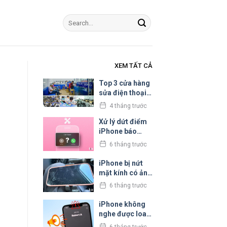
XEM TẤT CẢ
Top 3 cửa hàng
sửa điện thoại
iPhone uy tín tại
4 tháng trước
Bình Tân
Xử lý dứt điểm
iPhone báo
cuộc gọi bị hủy
6 tháng trước
liên tục
iPhone bị nứt
mặt kính có ảnh
hưởng đến cảm
6 tháng trước
ứng không?
iPhone không
nghe được loa
trong: Nguyên
6 tháng trước