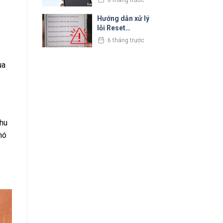
nhân và cách xử
lý
Hướng dẫn xử lý
lỗi Reset
Counter trên
6 tháng trước
iPhone cực đơn
giản
ua
thu
hó