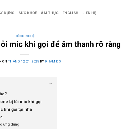
ÂY DỰNG
SỨC KHOẺ
ẨM THỰC
ENGLISH
LIÊN HỆ
CÔNG NGHỆ
ỗi mic khi gọi để âm thanh rõ ràng
D ON
THÁNG 12 24, 2025
BY
PHẠM ĐÔ
nào?
ne bị lỗi mic khi gọi
c khi gọi tại nhà
ro
cho ứng dụng