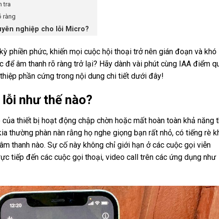
 tra
õ ràng
uyên nghiệp cho lỗi Micro?
kỳ phiền phức, khiến mọi cuộc hội thoại trở nên gián đoạn và khó
c để âm thanh rõ ràng trở lại? Hãy dành vài phút cùng IAA điểm q
hiệp phần cứng trong nội dung chi tiết dưới đây!
à lỗi như thế nào?
ro của thiết bị hoạt động chập chờn hoặc mất hoàn toàn khả năng 
 kia thường phàn nàn rằng họ nghe giọng bạn rất nhỏ, có tiếng rè k
âm thanh nào. Sự cố này không chỉ giới hạn ở các cuộc gọi viễn
ực tiếp đến các cuộc gọi thoại, video call trên các ứng dụng như