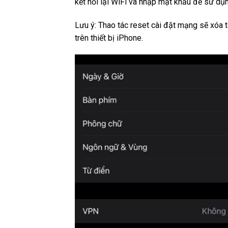
kết nối lại WiFi và nhập mật khẩu để sử dụ
Lưu ý: Thao tác reset cài đặt mạng sẽ xóa 
trên thiết bị iPhone.