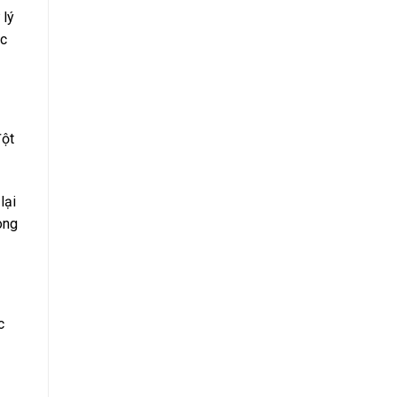
 lý
ục
đột
lại
ong
c