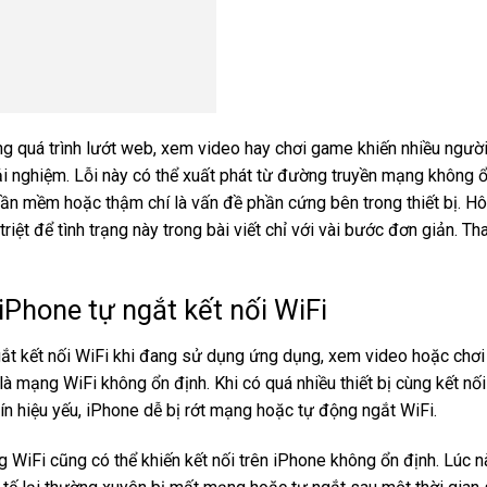
ng quá trình lướt web, xem video hay chơi game khiến nhiều ngườ
ải nghiệm. Lỗi này có thể xuất phát từ đường truyền mạng không 
hần mềm hoặc thậm chí là vấn đề phần cứng bên trong thiết bị. H
riệt để tình trạng này trong bài viết chỉ với vài bước đơn giản. T
Phone tự ngắt kết nối WiFi
ắt kết nối WiFi khi đang sử dụng ứng dụng, xem video hoặc chơi
 mạng WiFi không ổn định. Khi có quá nhiều thiết bị cùng kết nối
ín hiệu yếu, iPhone dễ bị rớt mạng hoặc tự động ngắt WiFi.
 WiFi cũng có thể khiến kết nối trên iPhone không ổn định. Lúc n