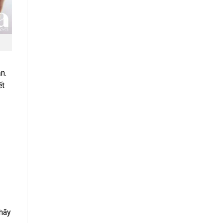
n.
ết
 hãy