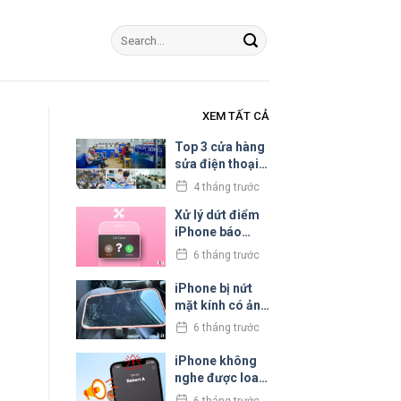
XEM TẤT CẢ
Top 3 cửa hàng
sửa điện thoại
iPhone uy tín tại
4 tháng trước
Bình Tân
Xử lý dứt điểm
iPhone báo
cuộc gọi bị hủy
6 tháng trước
liên tục
iPhone bị nứt
mặt kính có ảnh
hưởng đến cảm
6 tháng trước
ứng không?
iPhone không
nghe được loa
trong: Nguyên
6 tháng trước