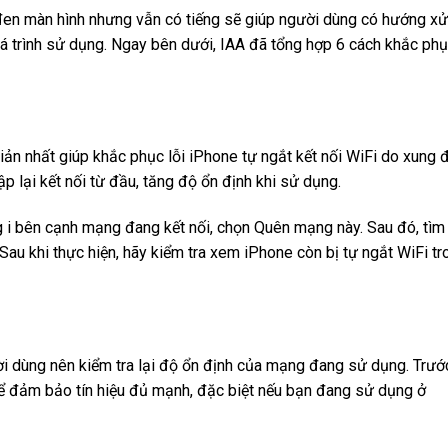
đen màn hình nhưng vẫn có tiếng sẽ giúp người dùng có hướng xử
quá trình sử dụng. Ngay bên dưới, IAA đã tổng hợp 6 cách khắc ph
iản nhất giúp khắc phục lỗi iPhone tự ngắt kết nối WiFi do xung 
p lại kết nối từ đầu, tăng độ ổn định khi sử dụng.
g i bên cạnh mạng đang kết nối, chọn Quên mạng này. Sau đó, tìm 
Sau khi thực hiện, hãy kiểm tra xem iPhone còn bị tự ngắt WiFi tr
ời dùng nên kiểm tra lại độ ổn định của mạng đang sử dụng. Trướ
 để đảm bảo tín hiệu đủ mạnh, đặc biệt nếu bạn đang sử dụng ở