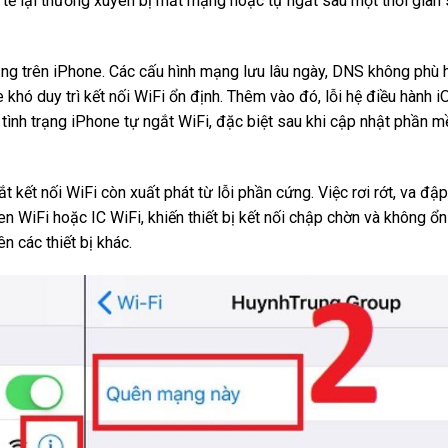
c tế lại thường xuyên bị mất mạng hoặc tự ngắt sau một thời gian
ạng trên iPhone. Các cấu hình mạng lưu lâu ngày, DNS không phù 
 khó duy trì kết nối WiFi ổn định. Thêm vào đó, lỗi hệ điều hành i
tình trạng iPhone tự ngắt WiFi, đặc biệt sau khi cập nhật phần 
 kết nối WiFi còn xuất phát từ lỗi phần cứng. Việc rơi rớt, va đập
 WiFi hoặc IC WiFi, khiến thiết bị kết nối chập chờn và không ổn
 các thiết bị khác.