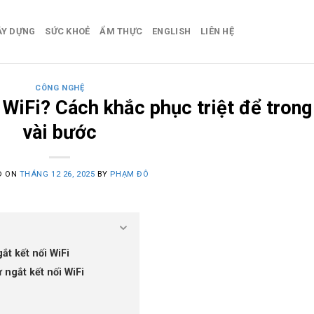
ÂY DỰNG
SỨC KHOẺ
ẨM THỰC
ENGLISH
LIÊN HỆ
CÔNG NGHỆ
 WiFi? Cách khắc phục triệt để trong
vài bước
D ON
THÁNG 12 26, 2025
BY
PHẠM ĐÔ
t kết nối WiFi
 ngắt kết nối WiFi