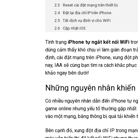
Reset cài đặt mạng trên thiết bị
Đặt lại địa chỉ IP trên iPhone
Tắt dịch vụ định vị cho WiFi
Cập nhật iOS
Tình trạng
iPhone tự ngắt kết nối WiFi
tro
dùng cảm thấy khó chịu vì làm gián đoạn tr
định, cài đặt mạng trên iPhone, xung đột p
nay, IAA sẽ cùng bạn tìm ra cách khắc phục t
khảo ngay bên dưới!
Những nguyên nhân khiến i
Có nhiều nguyên nhân dẫn đến iPhone tự ng
game online nhưng yếu tố thường gặp nhất là
vào một mạng, băng thông bị quá tải khiến t
Bên cạnh đó, xung đột địa chỉ IP trong mạng