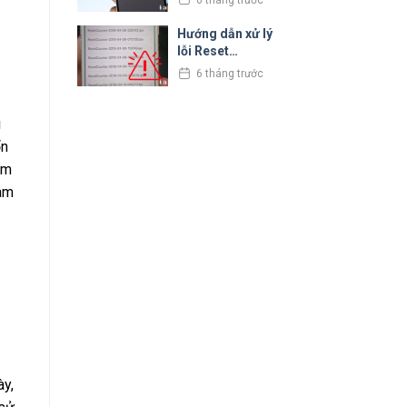
nhân và cách xử
lý
Hướng dẫn xử lý
lỗi Reset
Counter trên
6 tháng trước
iPhone cực đơn
giản
i
ổn
ôm
ham
ày,