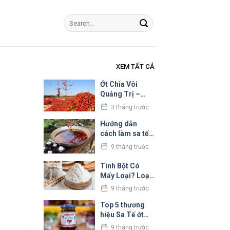
XEM TẤT CẢ
Ớt Chìa Vôi
Quảng Trị –
Thứ gia vị làm
3 tháng trước
nao lòng người
đi xa
Hướng dẫn
cách làm sa tế
ớt thơm ngon
9 tháng trước
tại nhà
Tinh Bột Có
Mấy Loại? Loại
Nào Tốt Và Loại
9 tháng trước
Nào Nên Hạn
Chế?
Top 5 thương
hiệu Sa Tế ớt
siêu cay nổi
9 tháng trước