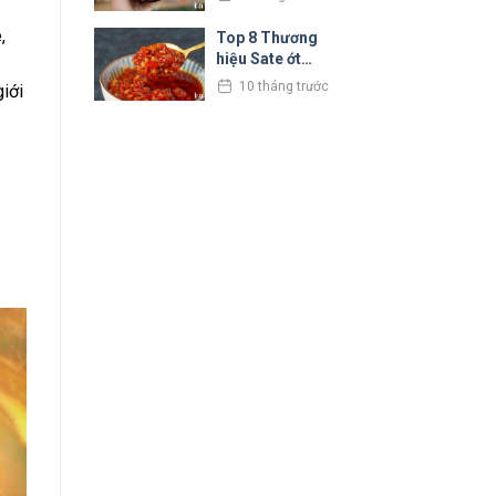
tiếng tại hiện
nay
,
Top 8 Thương
hiệu Sate ớt
Ngon Nhất Hiện
10 tháng trước
iới
Nay