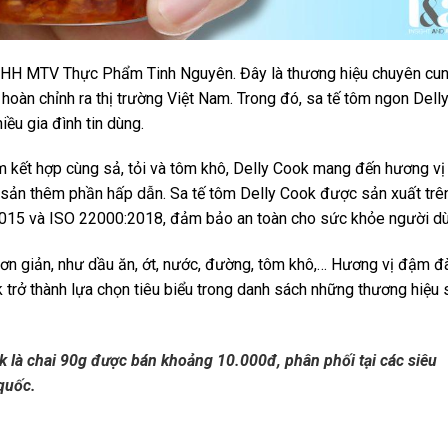
NHH MTV Thực Phẩm Tinh Nguyên. Đây là thương hiệu chuyên cu
hoàn chỉnh ra thị trường Việt Nam. Trong đó, sa tế tôm ngon Dell
ều gia đình tin dùng.
Nam kết hợp cùng sả, tỏi và tôm khô, Delly Cook mang đến hương vị
i sản thêm phần hấp dẫn. Sa tế tôm Delly Cook được sản xuất trê
15 và ISO 22000:2018, đảm bảo an toàn cho sức khỏe người dù
n giản, như dầu ăn, ớt, nước, đường, tôm khô,… Hương vị đậm đà
 trở thành lựa chọn tiêu biểu trong danh sách những thương hiệu 
k là chai 90g được bán khoảng 10.000đ, phân phối tại các siêu
 quốc.