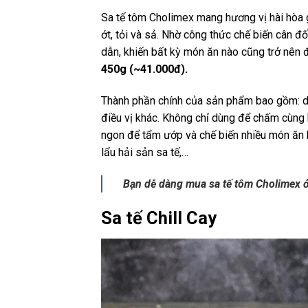
Sa tế tôm Cholimex mang hương vị hài hòa 
ớt, tỏi và sả. Nhờ công thức chế biến cân 
dẫn, khiến bất kỳ món ăn nào cũng trở nên 
450g (~41.000đ).
Thành phần chính của sản phẩm bao gồm: dầu 
điều vị khác. Không chỉ dùng để chấm cùng b
ngon để tẩm ướp và chế biến nhiều món ăn hấ
lẩu hải sản sa tế,…
Bạn dễ dàng mua sa tế tôm Cholimex ở
Sa tế Chill Cay