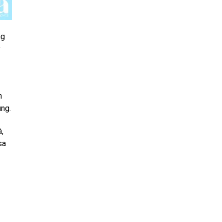
ng
y
n
ng.
,
sa