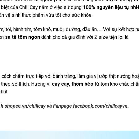
 biệt của Chill Cay nằm ở việc sử dụng
100% nguyên liệu tự nhi
oàn vệ sinh thực phẩm vừa tốt cho sức khỏe.
m, tỏi, hành tím, tôm khô, muối, đường, dầu ăn,…. Với sự kết hợp n
họn
sa tế tôm ngon
dành cho cả gia đình với 2 size tiện lợi là:
 cách chấm trực tiếp với bánh tráng, làm gia vị ướp thịt nướng ho
 theo sở thích. Hương vị
cay cay, thơm béo
từ tôm khô chắc chắ
hút.
kênh shopee.vn/chillcay và Fanpage facebook.com/chillcayvn.