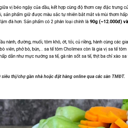
giữa vị béo ngậy của dầu, kết hợp cùng độ thơm cay đặc trưng c
đối, sản phẩm giữ được màu sắc tự nhiên bắt mắt và mùi thơm hấp
đậm đà hơn. Sản phẩm có 2 phân loại chính là
90g (~12.000đ) v
nành, đường, muối, tôm khô, ớt, tỏi, củ riềng, hành cùng các gia
ò viên, phở bò, bún,… sa tế tôm Cholimex còn là gia vị sa tế tôm
p dẫn như mực nướng sa tế, gà rán sốt sa tế, thịt ba chỉ xào sa 
 siêu thị/chợ gần nhà hoặc đặt hàng online qua các sàn TMĐT.