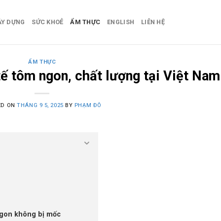
ÂY DỰNG
SỨC KHOẺ
ẨM THỰC
ENGLISH
LIÊN HỆ
ẨM THỰC
tế tôm ngon, chất lượng tại Việt Nam
ED ON
THÁNG 9 5, 2025
BY
PHẠM ĐÔ
ngon không bị mốc