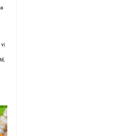
ủa
à
 vị
tế,