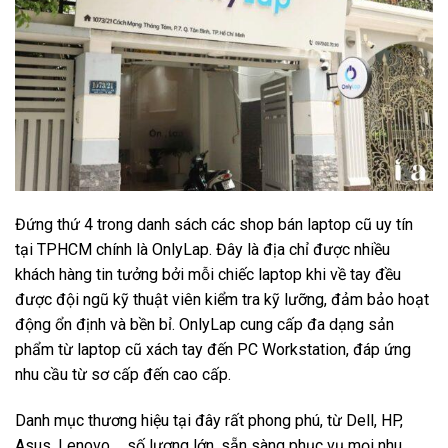
Đứng thứ 4 trong danh sách các shop bán laptop cũ uy tín
tại TPHCM chính là OnlyLap. Đây là địa chỉ được nhiều
khách hàng tin tưởng bởi mỗi chiếc laptop khi về tay đều
được đội ngũ kỹ thuật viên kiểm tra kỹ lưỡng, đảm bảo hoạt
động ổn định và bền bỉ. OnlyLap cung cấp đa dạng sản
phẩm từ laptop cũ xách tay đến PC Workstation, đáp ứng
nhu cầu từ sơ cấp đến cao cấp.
Danh mục thương hiệu tại đây rất phong phú, từ Dell, HP,
Asus, Lenovo,… số lượng lớn, sẵn sàng phục vụ mọi nhu