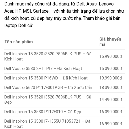
Danh mục máy cũng rất đa dạng, từ Dell, Asus, Lenovo,
Acer, HP, MSI, Surface,… với nhiều tình trạng để lựa chọn như
đã kích hoạt, cũ đẹp hay trầy xước nhẹ. Tham khảo giá bán
laptop Dell cũ:
Giá khuyến
Tên sản phẩm
mãi
Dell Inspiron 15 3520 i3520-7896BLK-PUS – Đã
15.990.000đ
Kích Hoạt
Dell Vostro 3530 2H1TPI7 – Đã Kích Hoạt
15.090.000đ
Dell Inspiron 15 3530 P16WD – Đã Kích Hoạt
19.990.000đ
Dell Vostro 5620 P117F001AGR – Cũ Xước Cấn
18.390.000đ
Dell Inspiron 15 3520 i3520-7896BLK-PUS – Cũ
14.490.000đ
Đẹp
Dell Inspiron 15 3530 P112F010 – Cũ Đẹp
16.090.000đ
Dell Inspiron 15 3530 i7-1355U 71053721 – Đã
16.990.000đ
Kích Hoạt