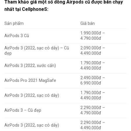
Tham khảo giá một số dòng Airpods cũ được bán chạy
nhất tại CellphoneS:
Sản phẩm
Giá bán
1.990.000đ –
AirPods 3 Cũ
4.790.000đ
AirPods 3 (2022, sạc có dây) – Cũ
2.090.000đ –
đẹp
4.490.000đ
1.790.000đ –
AirPods 3 (2022, xước cấn)
4.490.000đ
2.490.000đ –
AirPods Pro 2021 MagSafe
6.990.000đ
1.790.000đ –
AirPods 3 (2022, sạc có dây)
4.490.000đ
2.290.000đ –
AirPods 3 – Cũ đẹp
4.790.000đ
2.290.000đ –
AirPods 3 (2022, sạc có dây)
4.490.000đ