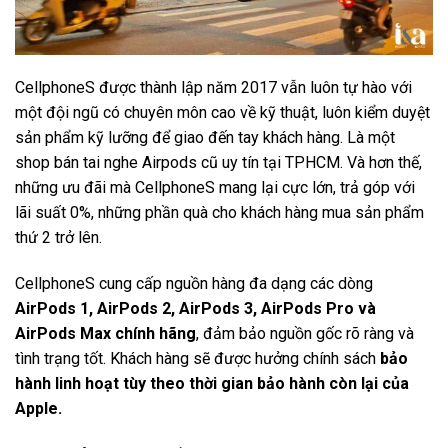
CellphoneS được thành lập năm 2017 vẫn luôn tự hào với
một đội ngũ có chuyên môn cao về kỹ thuật, luôn kiểm duyệt
sản phẩm kỹ lưỡng để giao đến tay khách hàng. Là một
shop bán tai nghe Airpods cũ uy tín tại TPHCM. Và hơn thế,
những ưu đãi mà CellphoneS mang lại cực lớn, trả góp với
lãi suất 0%, những phần quà cho khách hàng mua sản phẩm
thứ 2 trở lên.
CellphoneS cung cấp nguồn hàng đa dạng các dòng
AirPods 1, AirPods 2, AirPods 3, AirPods Pro và
AirPods Max chính hãng
, đảm bảo nguồn gốc rõ ràng và
tình trạng tốt. Khách hàng sẽ được hưởng chính sách
bảo
hành linh hoạt tùy theo thời gian bảo hành còn lại của
Apple.