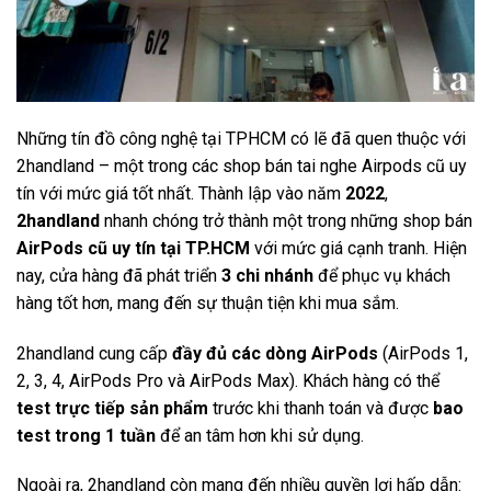
Những tín đồ công nghệ tại TPHCM có lẽ đã quen thuộc với
2handland – một trong các shop bán tai nghe Airpods cũ uy
tín với mức giá tốt nhất. Thành lập vào năm
2022
,
2handland
nhanh chóng trở thành một trong những shop bán
AirPods cũ uy tín tại TP.HCM
với mức giá cạnh tranh. Hiện
nay, cửa hàng đã phát triển
3 chi nhánh
để phục vụ khách
hàng tốt hơn, mang đến sự thuận tiện khi mua sắm.
2handland cung cấp
đầy đủ các dòng AirPods
(AirPods 1,
2, 3, 4, AirPods Pro và AirPods Max). Khách hàng có thể
test trực tiếp sản phẩm
trước khi thanh toán và được
bao
test trong 1 tuần
để an tâm hơn khi sử dụng.
Ngoài ra, 2handland còn mang đến nhiều quyền lợi hấp dẫn: