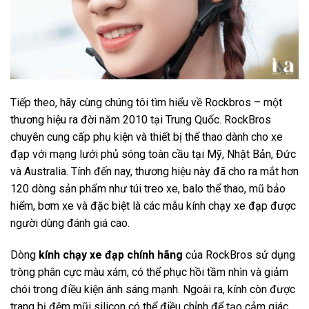
Tiếp theo, hãy cùng chúng tôi tìm hiểu về Rockbros – một
thương hiệu ra đời năm 2010 tại Trung Quốc. RockBros
chuyên cung cấp phụ kiện và thiết bị thể thao dành cho xe
đạp với mạng lưới phủ sóng toàn cầu tại Mỹ, Nhật Bản, Đức
và Australia. Tính đến nay, thương hiệu này đã cho ra mắt hơn
120 dòng sản phẩm như túi treo xe, balo thể thao, mũ bảo
hiểm, bơm xe và đặc biệt là các mẫu kính chạy xe đạp được
người dùng đánh giá cao.
Dòng
kính chạy xe đạp chính hãng
của RockBros sử dụng
tròng phân cực màu xám, có thể phục hồi tầm nhìn và giảm
chói trong điều kiện ánh sáng mạnh. Ngoài ra, kính còn được
trang bị đệm mũi silicon có thể điều chỉnh để tạo cảm giác