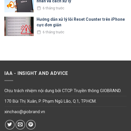
nhân và cách xử lý
6 tháng trước
Hướng dẫn xử lý lỗi Reset Counter trên iPhone
cực đơn giản
6 tháng trước
IAA - INSIGHT AND ADVICE
Chịu trách nhiệm nội dung bởi CTCP Truyền thông GIOBRAND.
170 Bùi Thị Xuân, P. Phạm Ngũ Lão, Q.1, TP.HCM.
xinchao@giobrand.vn