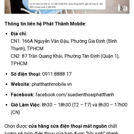
Thông tin liên hệ Phát Thành Mobile:
Địa chỉ:
CN1: 166A Nguyễn Văn Đậu, Phường Gia Định (Bình
Thạnh), TPHCM
CN2: 87 Trần Quang Khải, Phường Tân Định (Quận 1),
TPHCM
Số điện thoại:
0911 8888 17
Website:
phatthanhmobile.vn
Facebook:
facebook.com/suadienthoaiphatthanh
Giờ Làm Việc:
8h30 – 18h30 (T2 – T7) và 8h30 – 17h00
(CN)
Chọn được
cửa hàng sửa điện thoại mất nguồn
chất
lượng sẽ giúp điện thoại của bạn được “hồi sinh” nhanh