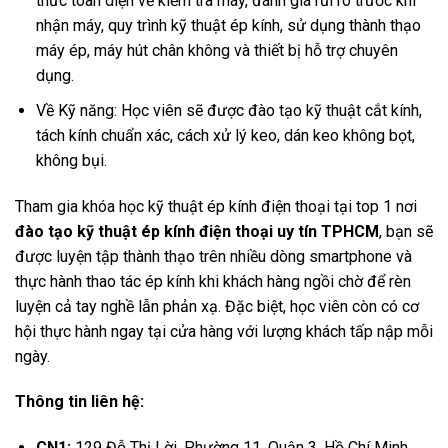
thức toàn diện về kiểm tra máy, đánh giá rủi ro trước khi
nhận máy, quy trình kỹ thuật ép kính, sử dụng thành thạo
máy ép, máy hút chân không và thiết bị hỗ trợ chuyên
dụng.
Về Kỹ năng: Học viên sẽ được đào tạo kỹ thuật cắt kính,
tách kính chuẩn xác, cách xử lý keo, dán keo không bọt,
không bụi.
Tham gia khóa học kỹ thuật ép kính điện thoại tại top 1 nơi
đào tạo kỹ thuật ép kính điện thoại uy tín TPHCM
, bạn sẽ
được luyện tập thành thạo trên nhiều dòng smartphone và
thực hành thao tác ép kính khi khách hàng ngồi chờ để rèn
luyện cả tay nghề lẫn phản xạ. Đặc biệt, học viên còn có cơ
hội thực hành ngay tại cửa hàng với lượng khách tấp nập mỗi
ngày.
Thông tin liên hệ:
CN1:
129 Đỗ Thị Lời, Phường 11, Quận 3, Hồ Chí Minh