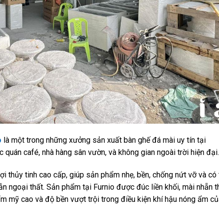
o
là một trong những xưởng sản xuất bàn ghế đá mài uy tín tại
uán café, nhà hàng sân vườn, và không gian ngoài trời hiện đại.
i thủy tinh cao cấp, giúp sản phẩm nhẹ, bền, chống nứt vỡ và có 
lẫn ngoại thất. Sản phẩm tại Furnio được đúc liền khối, mài nhẵn t
m mỹ cao và độ bền vượt trội trong điều kiện khí hậu nóng ẩm củ