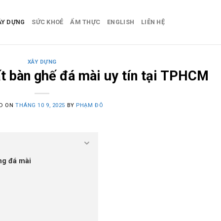
ÂY DỰNG
SỨC KHOẺ
ẨM THỰC
ENGLISH
LIÊN HỆ
XÂY DỰNG
t bàn ghế đá mài uy tín tại TPHCM
ED ON
THÁNG 10 9, 2025
BY
PHẠM ĐÔ
ng đá mài