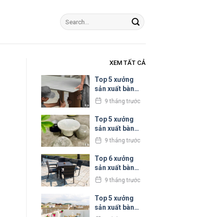
XEM TẤT CẢ
Top 5 xưởng
sản xuất bàn
ghế bê tông nhẹ
9 tháng trước
uy tín tại
TPHCM
Top 5 xưởng
sản xuất bàn
ghế đá mài uy
9 tháng trước
tín tại TPHCM
Top 6 xưởng
sản xuất bàn
ghế ngoài trời
9 tháng trước
uy tín tại
TPHCM
Top 5 xưởng
sản xuất bàn
ghế sân thượng