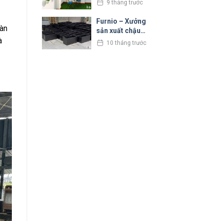
9 tháng trước
uy tín tại
TPHCM
Furnio – Xưởng
bàn
sản xuất chậu
à
composite size
10 tháng trước
lớn tại TPHCM