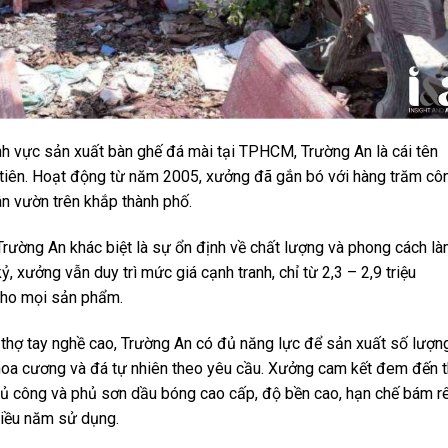
ĩnh vực sản xuất bàn ghế đá mài tại TPHCM, Trường An là cái tên
tiên. Hoạt động từ năm 2005, xưởng đã gắn bó với hàng trăm cô
ân vườn trên khắp thành phố.
rường An khác biệt là sự ổn định về chất lượng và phong cách l
, xưởng vẫn duy trì mức giá cạnh tranh, chỉ từ 2,3 – 2,9 triệu
cho mọi sản phẩm.
thợ tay nghề cao, Trường An có đủ năng lực để sản xuất số lượn
 hoa cương và đá tự nhiên theo yêu cầu. Xưởng cam kết đem đến t
 công và phủ sơn dầu bóng cao cấp, độ bền cao, hạn chế bám r
hiều năm sử dụng.