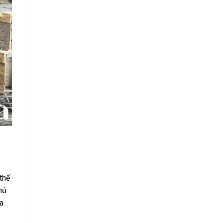
thể
hủ
a