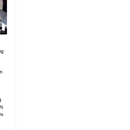
ng
àm
g
hị
êu