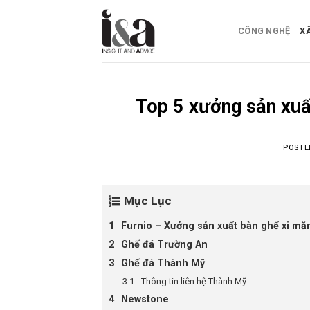
Skip
to
CÔNG NGHỆ
X
content
Top 5 xưởng sản xuấ
POST
Mục Lục
Furnio – Xưởng sản xuất bàn ghế xi mă
Ghế đá Trường An
Ghế đá Thành Mỹ
Thông tin liên hệ Thành Mỹ
Newstone