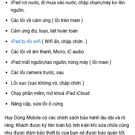
iPad rơi nước, đi mưa vào nước, chập chạm,máy ko lên
nguồn…
Các lỗi về cảm ứng ( lỗi trên main )
Cảm ứng đơ, loạn, liệt hoàn toàn
iPad bị lỗi wifi
( Wifi ẩn, chập chờn…)
Các lỗi về âm thanh, Micro, iC audio
iPad mất nguồn,hao nguồn, nóng máy ( lỗi main )
Các lỗi camera trước, sau
Lỗi sạc (sạc không vô, chập chờn..)
Chạy phần mềm, mở khoá iPad iCloud
Nâng cấp, sửa lỗi ổ cứng
Huy Dũng Mobile có các chính sách bảo hành lâu dài và rõ
ràng. Khách được ký tên toàn bộ linh kiện khi sửa chữa cũng
như được đảm bảo thiết bị của bạn sẽ được bảo quản tốt