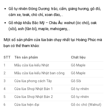
Gỗ tự nhiên Đông Dương: trắc, cẩm, giáng hương, gõ đỏ,
căm xe, teak, chò chỉ, xoan đào,…
Gỗ nhập khẩu Bắc Mỹ – Châu Âu: walnut (óc chó), oak
(sồi), ash (tần bì), maple, mahogany,…
Một số sản phẩm cửa lùa bán chạy nhất tại Hoàng Phúc mà
bạn có thể tham khảo:
STT
Tên sản phẩm
Chất liệu
1
Mẫu cửa lùa kiểu Nhật
Gỗ Maple
2
Mẫu cửa lùa kiểu Nhật ban công
Gỗ Maple
3
Cửa lùa phong cách Tây
Gỗ Sồi
4
Cửa lùa Shoji Nhật Bản 1
Gỗ tự nhiên
5
Cửa lùa Shoji Nhật Bản 2
Gỗ tự nhiên
6
Cửa lùa hiện đại
Gỗ óc chó (Walnut)