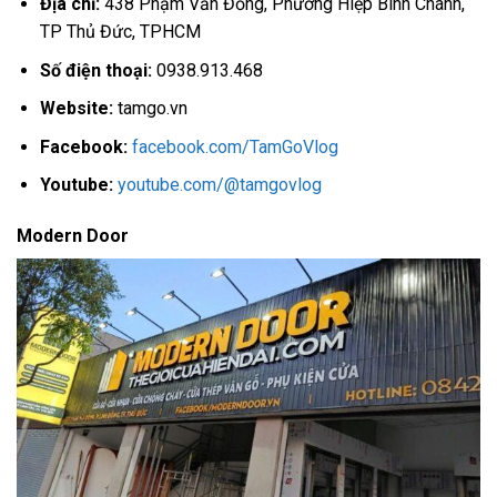
Địa chỉ:
438 Phạm Văn Đồng, Phường Hiệp Bình Chánh,
TP Thủ Đức, TPHCM
Số điện thoại:
0938.913.468
Website:
tamgo.vn
Facebook:
facebook.com/TamGoVlog
Youtube:
youtube.com/@tamgovlog
Modern Door