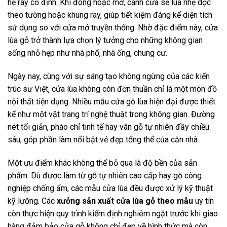
hệ ray cố định. Khi đóng hoặc mở, cánh cửa sẽ lùa nhẹ dọc
theo tường hoặc khung ray, giúp tiết kiệm đáng kể diện tích
sử dụng so với cửa mở truyền thống. Nhờ đặc điểm này, cửa
lùa gỗ trở thành lựa chọn lý tưởng cho những không gian
sống nhỏ hẹp như nhà phố, nhà ống, chung cư.
Ngày nay, cùng với sự sáng tạo không ngừng của các kiến
trúc sư Việt, cửa lùa không còn đơn thuần chỉ là một món đồ
nội thất tiện dụng. Nhiều mẫu cửa gỗ lùa hiện đại được thiết
kế như một vật trang trí nghệ thuật trong không gian. Đường
nét tối giản, phào chỉ tinh tế hay vân gỗ tự nhiên đầy chiều
sâu, góp phần làm nổi bật vẻ đẹp tổng thể của căn nhà.
Một ưu điểm khác không thể bỏ qua là độ bền của sản
phẩm. Dù được làm từ gỗ tự nhiên cao cấp hay gỗ công
nghiệp chống ẩm, các mẫu cửa lùa đều được xử lý kỹ thuật
kỹ lưỡng. Các
xưởng sản xuất cửa lùa gỗ theo mẫu
uy tín
còn thực hiện quy trình kiểm định nghiêm ngặt trước khi giao
hàng đảm bảo cửa gỗ không chỉ đẹp về hình thức mà còn