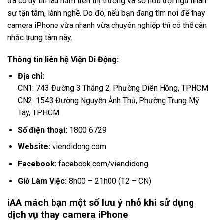
đã có uy tín lâu năm trên thị trường và sở hữu đội ngũ nhân
sự tận tâm, lành nghề. Do đó, nếu bạn đang tìm nơi để thay
camera iPhone vừa nhanh vừa chuyên nghiệp thì có thể cân
nhắc trung tâm này.
Thông tin liên hệ Viện Di Động:
Địa chỉ:
CN1: 743 Đường 3 Tháng 2, Phường Diên Hồng, TPHCM
CN2: 1543 Đường Nguyễn Ảnh Thủ, Phường Trung Mỹ
Tây, TPHCM
Số điện thoại:
1800 6729
Website:
viendidong.com
Facebook:
facebook.com/viendidong
Giờ Làm Việc:
8h00 – 21h00 (T2 – CN)
iAA mách bạn một số lưu ý nhỏ khi sử dụng
dịch vụ thay camera iPhone