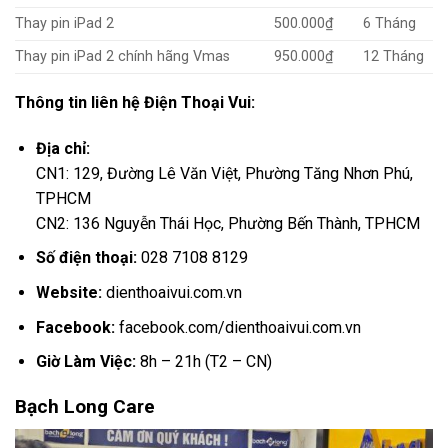
Thay pin iPad 2
500.000₫
6 Tháng
Thay pin iPad 2 chính hãng Vmas
950.000₫
12 Tháng
Thông tin liên hệ Điện Thoại Vui:
Địa chỉ:
CN1: 129, Đường Lê Văn Việt, Phường Tăng Nhơn Phú,
TPHCM
CN2: 136 Nguyễn Thái Học, Phường Bến Thành, TPHCM
Số điện thoại:
028 7108 8129
Website:
dienthoaivui.com.vn
Facebook:
facebook.com/dienthoaivui.com.vn
Giờ Làm Việc:
8h – 21h (T2 – CN)
Bạch Long Care