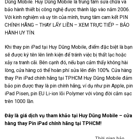
Dũng Mobile. Huy Dũng Mobile là trung tâm sửa chữa và
bảo hành thiết bị công nghệ được thành lập vào năm 2006.
Với kinh nghiệm và uy tín của mình, trung tâm cam kết PIN
CHÍNH HÃNG – THAY LẤY LIỀN – XEM TRỰC TIẾP – BẢO
HÀNH UY TÍN.
Khi thay pin iPad tại Huy Dũng Mobile, điểm đặc biệt là bạn
sẽ được ký tên lên linh kiện để tránh việc bị thất lạc hoặc
xảy ra tranh cãi. Bên cạnh đó, nếu bạn cảm thấy không hài
lòng, cửa hàng có thể hoàn phí sửa lên đến 100%. Cửa hàng
thay Pin iPad chính hãng tại TPHCM Huy Dũng Mobile đảm
bảo pin được thay là pin chính hãng, ví dụ như pin Apple, pin
iPad Pisen, pin EU Li-ion lõi Polymer với vòng đời cắm sạc
trên 1000 lần.
Đây là giá dịch vụ tham khảo tại Huy Dũng Mobile – cửa
hàng thay Pin iPad chính hãng tại TPHCM!
Thời gian bảo