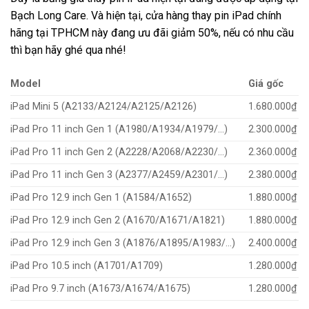
Bạch Long Care. Và hiện tại, cửa hàng thay pin iPad chính
hãng tại TPHCM này đang ưu đãi giảm 50%, nếu có nhu cầu
thì bạn hãy ghé qua nhé!
Model
Giá gốc
iPad Mini 5 (A2133/A2124/A2125/A2126)
1.680.000₫
iPad Pro 11 inch Gen 1 (A1980/A1934/A1979/…)
2.300.000₫
iPad Pro 11 inch Gen 2 (A2228/A2068/A2230/…)
2.360.000₫
iPad Pro 11 inch Gen 3 (A2377/A2459/A2301/…)
2.380.000₫
iPad Pro 12.9 inch Gen 1 (A1584/A1652)
1.880.000₫
iPad Pro 12.9 inch Gen 2 (A1670/A1671/A1821)
1.880.000₫
iPad Pro 12.9 inch Gen 3 (A1876/A1895/A1983/…)
2.400.000₫
iPad Pro 10.5 inch (A1701/A1709)
1.280.000₫
iPad Pro 9.7 inch (A1673/A1674/A1675)
1.280.000₫