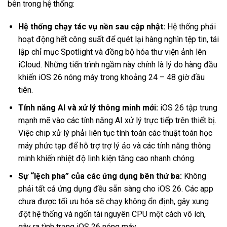
bên trong hệ thống:
Hệ thống chạy tác vụ nền sau cập nhật:
Hệ thống phải
hoạt động hết công suất để quét lại hàng nghìn tệp tin, tái
lập chỉ mục Spotlight và đồng bộ hóa thư viện ảnh lên
iCloud. Những tiến trình ngầm này chính là lý do hàng đầu
khiến iOS 26 nóng máy trong khoảng 24 – 48 giờ đầu
tiên.
Tính năng AI và xử lý thông minh mới:
iOS 26 tập trung
mạnh mẽ vào các tính năng AI xử lý trực tiếp trên thiết bị.
Việc chip xử lý phải liên tục tính toán các thuật toán học
máy phức tạp để hỗ trợ trợ lý ảo và các tính năng thông
minh khiến nhiệt độ linh kiện tăng cao nhanh chóng.
Sự “lệch pha” của các ứng dụng bên thứ ba:
Không
phải tất cả ứng dụng đều sẵn sàng cho iOS 26. Các app
chưa được tối ưu hóa sẽ chạy không ổn định, gây xung
đột hệ thống và ngốn tài nguyên CPU một cách vô ích,
gây ra tình trạng iOS 26 nóng máy.