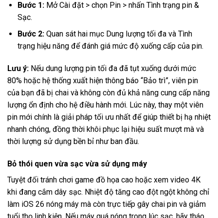
Bước 1:
Mở Cài đặt > chọn Pin > nhấn Tình trạng pin &
Sạc.
Bước 2:
Quan sát hai mục Dung lượng tối đa và Tình
trạng hiệu năng để đánh giá mức độ xuống cấp của pin.
Lưu ý:
Nếu dung lượng pin tối đa đã tụt xuống dưới mức
80% hoặc hệ thống xuất hiện thông báo “Bảo trì”, viên pin
của bạn đã bị chai và không còn đủ khả năng cung cấp năng
lượng ổn định cho hệ điều hành mới. Lúc này, thay một viên
pin mới chính là giải pháp tối ưu nhất để giúp thiết bị hạ nhiệt
nhanh chóng, đồng thời khôi phục lại hiệu suất mượt mà và
thời lượng sử dụng bền bỉ như ban đầu.
Bỏ thói quen vừa sạc vừa sử dụng máy
Tuyệt đối tránh chơi game đồ họa cao hoặc xem video 4K
khi đang cắm dây sạc. Nhiệt độ tăng cao đột ngột không chỉ
làm iOS 26 nóng máy mà còn trực tiếp gây chai pin và giảm
tuổi thọ linh kiện. Nếu máy quá nóng trong lúc sạc, hãy tháo