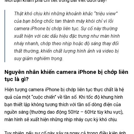
Mời bạn khám phá chi tiết trong bài viết dưới đây!
Thật khó chịu khi những khoảnh khắc “triệu view”
của bạn bỗng chốc tan thành mây khói chỉ vì lỗi
camera iPhone bị chớp liên tục. Sự cố này thường
xuất hiện với các dấu hiệu đặc trưng như màn hình
nháy nhanh, chớp theo nhịp hoặc độ sáng thay đổi
thất thường, khiến chất lượng hình ảnh và video bị
suy giảm nghiêm trọng.
Nguyên nhân khiến camera iPhone bị chớp liên
tục là gì?
Hiện tượng camera iPhone bị chớp liên tục thực chất là hệ
quả của một “cuộc chiến” về tần số. Khi tốc độ khung hình
bạn thiết lập không tương thích với tần số dòng điện của
nguồn sáng (thường dao động 50Hz – 60Hz tùy khu vực),
màn hình sẽ xuất hiện những nhịp nháy cực kỳ khó chịu.
Tuy nhiên, nếu sự cố này xảy ra ngay cả trong điều kiện ánh