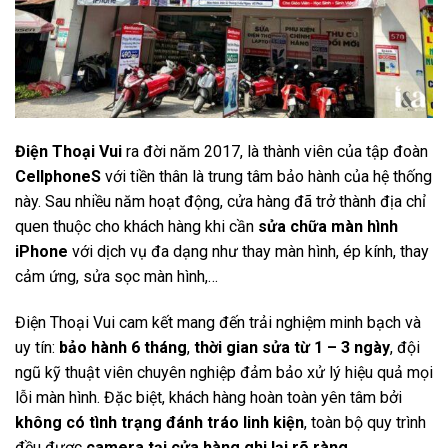
Điện Thoại Vui
ra đời năm 2017, là thành viên của tập đoàn
CellphoneS
với tiền thân là trung tâm bảo hành của hệ thống
này. Sau nhiều năm hoạt động, cửa hàng đã trở thành địa chỉ
quen thuộc cho khách hàng khi cần
sửa chữa màn hình
iPhone
với dịch vụ đa dạng như thay màn hình, ép kính, thay
cảm ứng, sửa sọc màn hình,…
Điện Thoại Vui cam kết mang đến trải nghiệm minh bạch và
uy tín:
bảo hành 6 tháng
,
thời gian sửa từ 1 – 3 ngày
, đội
ngũ kỹ thuật viên chuyên nghiệp đảm bảo xử lý hiệu quả mọi
lỗi màn hình. Đặc biệt, khách hàng hoàn toàn yên tâm bởi
không có tình trạng đánh tráo linh kiện
, toàn bộ quy trình
đều được
camera tại cửa hàng ghi lại rõ ràng
.