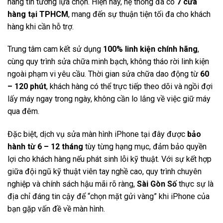
hàng tin tưởng lựa chọn. Hiện nay, hệ thống đã có
7 cửa
hàng tại TPHCM
, mang đến sự thuận tiện tối đa cho khách
hàng khi cần hỗ trợ.
Trung tâm cam kết sử dụng
100% linh kiện chính hãng
,
cùng quy trình sửa chữa minh bạch, không tháo rời linh kiện
ngoài phạm vi yêu cầu. Thời gian sửa chữa dao động từ
60
– 120 phút
, khách hàng có thể trực tiếp theo dõi và ngồi đợi
lấy máy ngay trong ngày, không cần lo lắng về việc giữ máy
qua đêm.
Đặc biệt, dịch vụ sửa màn hình iPhone tại đây được
bảo
hành từ 6 – 12 tháng
tùy từng hạng mục, đảm bảo quyền
lợi cho khách hàng nếu phát sinh lỗi kỹ thuật. Với sự kết hợp
giữa đội ngũ kỹ thuật viên tay nghề cao, quy trình chuyên
nghiệp và chính sách hậu mãi rõ ràng,
Sài Gòn Số
thực sự là
địa chỉ đáng tin cậy để “chọn mặt gửi vàng” khi iPhone của
bạn gặp vấn đề về màn hình.