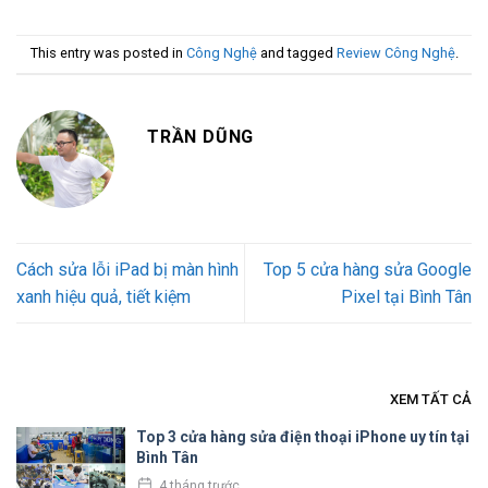
This entry was posted in
Công Nghệ
and tagged
Review Công Nghệ
.
TRẦN DŨNG
Cách sửa lỗi iPad bị màn hình
Top 5 cửa hàng sửa Google
xanh hiệu quả, tiết kiệm
Pixel tại Bình Tân
XEM TẤT CẢ
Top 3 cửa hàng sửa điện thoại iPhone uy tín tại
Bình Tân
4 tháng trước