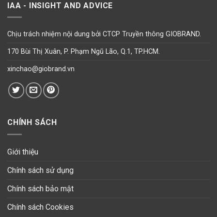
IAA - INSIGHT AND ADVICE
Chịu trách nhiệm nội dung bởi CTCP Truyền thông GIOBRAND.
170 Bùi Thị Xuân, P. Phạm Ngũ Lão, Q.1, TP.HCM.
xinchao@giobrand.vn
CHÍNH SÁCH
Giới thiệu
Chính sách sử dụng
Chính sách bảo mật
Chính sách Cookies