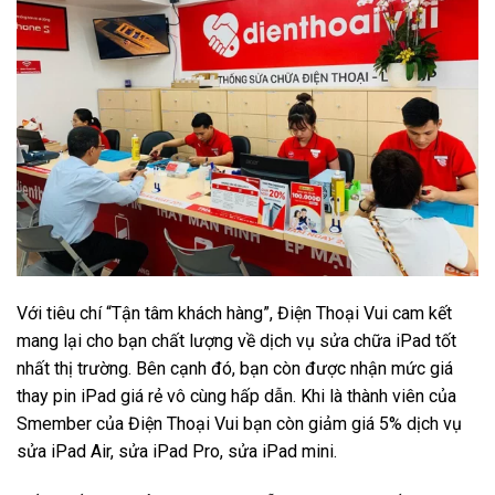
Với tiêu chí “Tận tâm khách hàng”, Điện Thoại Vui cam kết
mang lại cho bạn chất lượng về dịch vụ sửa chữa iPad tốt
nhất thị trường. Bên cạnh đó, bạn còn được nhận mức giá
thay pin iPad giá rẻ vô cùng hấp dẫn. Khi là thành viên của
Smember của Điện Thoại Vui bạn còn giảm giá 5% dịch vụ
sửa iPad Air, sửa iPad Pro, sửa iPad mini.