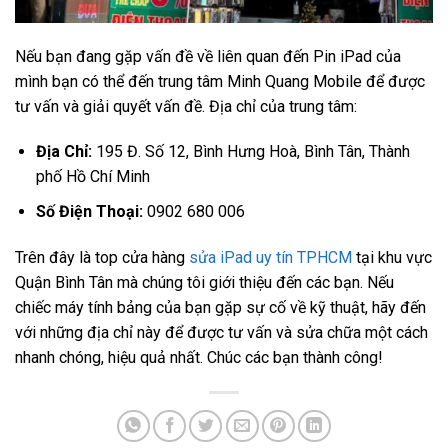
Nếu bạn đang gặp vấn đề về liên quan đến Pin iPad của
mình bạn có thể đến trung tâm Minh Quang Mobile để được
tư vấn và giải quyết vấn đề. Địa chỉ của trung tâm:
Địa Chỉ:
195 Đ. Số 12, Bình Hưng Hoà, Bình Tân, Thành
phố Hồ Chí Minh
Số Điện Thoại:
0902 680 006
Trên đây là top cửa hàng
sửa iPad uy tín TPHCM
tại khu vực
Quận Bình Tân mà chúng tôi giới thiệu đến các bạn. Nếu
chiếc máy tính bảng của bạn gặp sự cố về kỹ thuật, hãy đến
với những địa chỉ này để được tư vấn và sửa chữa một cách
nhanh chóng, hiệu quả nhất. Chúc các bạn thành công!