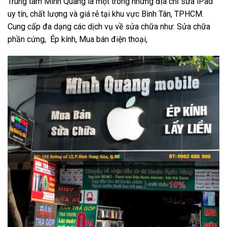
Trung tâm Minh Quang là một trong những địa chỉ sửa iPad
uy tín, chất lượng và giá rẻ tại khu vực Bình Tân, TPHCM.
Cung cấp đa dạng các dịch vụ về sửa chữa như: Sửa chữa
phần cứng, Ép kính, Mua bán điện thoại,