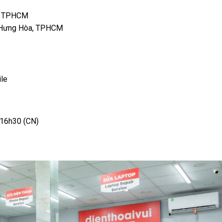
c, TPHCM
h Hưng Hòa, TPHCM
le
 16h30 (CN)