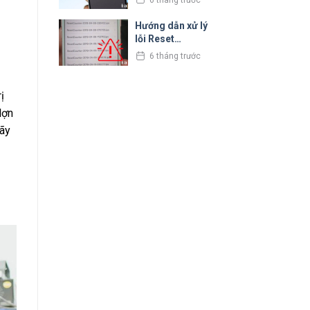
nhân và cách xử
lý
Hướng dẫn xử lý
lỗi Reset
Counter trên
6 tháng trước
iPhone cực đơn
giản
ị
lợn
Hãy