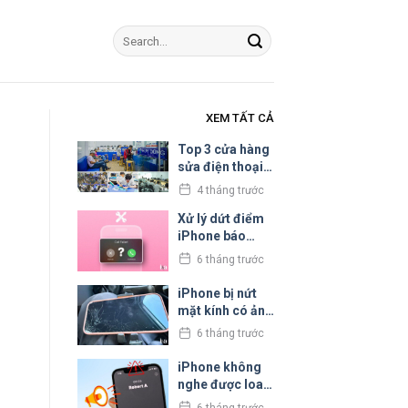
XEM TẤT CẢ
Top 3 cửa hàng
sửa điện thoại
iPhone uy tín tại
4 tháng trước
Bình Tân
Xử lý dứt điểm
iPhone báo
cuộc gọi bị hủy
6 tháng trước
liên tục
iPhone bị nứt
mặt kính có ảnh
hưởng đến cảm
6 tháng trước
ứng không?
iPhone không
nghe được loa
trong: Nguyên
6 tháng trước