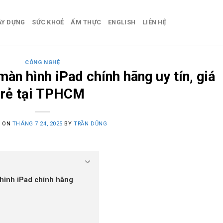
ÂY DỰNG
SỨC KHOẺ
ẨM THỰC
ENGLISH
LIÊN HỆ
CÔNG NGHỆ
àn hình iPad chính hãng uy tín, giá
rẻ tại TPHCM
D ON
THÁNG 7 24, 2025
BY
TRẦN DŨNG
hình iPad chính hãng