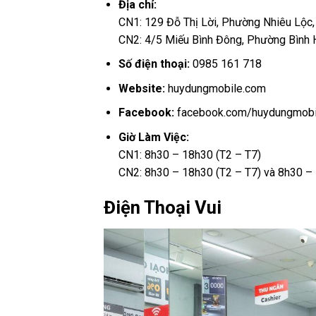
Địa chỉ:
CN1: 129 Đỗ Thị Lời, Phường Nhiêu Lộ
CN2: 4/5 Miếu Bình Đông, Phường Bìn
Số điện thoại:
0985 161 718
Website:
huydungmobile.com
Facebook:
facebook.com/huydungmobi
Giờ Làm Việc:
CN1: 8h30 – 18h30 (T2 – T7)
CN2: 8h30 – 18h30 (T2 – T7) và 8h30 –
Điện Thoại Vui