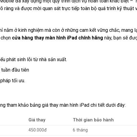
Mobile đã xây dựng một quy trình dịch vụ hoàn toàn khác biệt – 
õ ràng và được mời quan sát trực tiếp toàn bộ quá trình kỹ thuật 
hỉ nằm ở kinh nghiệm mà còn ở những cam kết vững chắc, mang l
a chọn
cửa hàng thay màn hình iPad chính hãng
này, bạn sẽ đư
ếu phát sinh lỗi từ nhà sản xuất.
 tuần đầu tiên
 pháp tối ưu.
g tham khảo bảng giá thay màn hình iPad chi tiết dưới đây:
Giá thay
Thời gian bảo hành
450.000đ
6 tháng